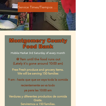
Service Times/Tiempos de Servicios
Montgomery County
Food Bank
Mobile Market 3rd Saturday of every month
@ 9am until the food runs out
(Lately it's gone around 10:00 am)
Free Fresh produce and grocery items.
We will be serving 150 families
9 am -
hasta que que se vaya toda la comida
recientemente
se va todo
y
a para las 10:00 am
Verduras y diferentes productos de comida
Gratis.
Serviremos a 150 familias.