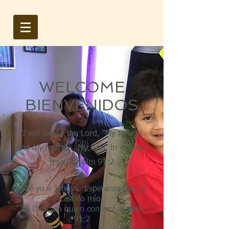
WELCOME
BIENVENIDOS
I will say to the Lord, "My refuge
and my fortress, My God, in whom I
trust!" Psalm 91:2
Diré yo a Jehová: Esperanza mía, y
castillo mío;
Mi Dios, en quien confiaré. Salmo
91:2